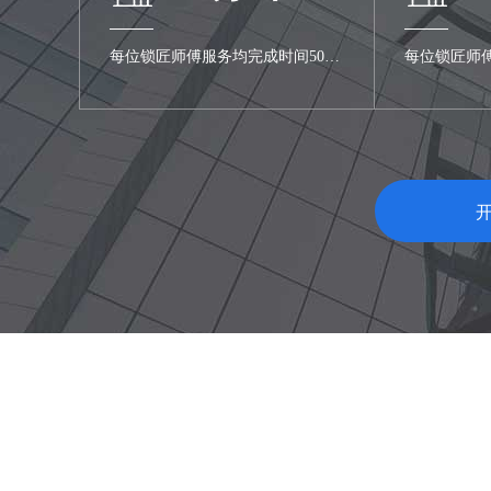
每位锁匠师傅服务均完成时间50分
每位锁匠师
100%
钟