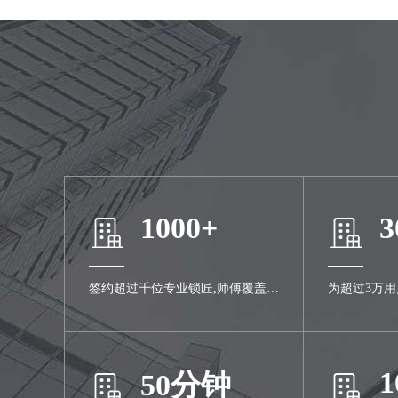
1000+
3
签约超过千位专业锁匠,师傅覆盖全
为超过3万
城
服务
50分钟