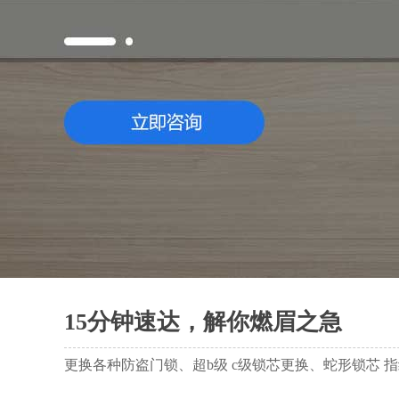
15分钟速达，解你燃眉之急
更换各种防盗门锁、超b级 c级锁芯更换、蛇形锁芯 